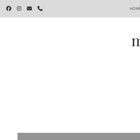
facebook
instagram
email
phone
HOM
m