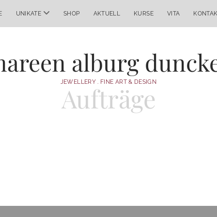
Menü
E
UNIKATE
SHOP
AKTUELL
KURSE
VITA
KONTA
öffnen
areen alburg dunck
JEWELLERY . FINE ART & DESIGN
Aufträge