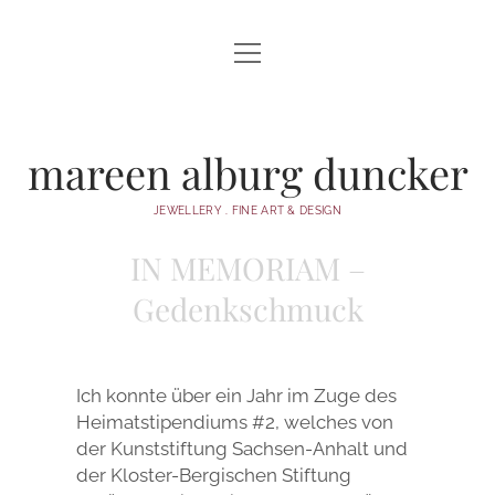
Menü
HOME
öffnen
Menü
UNIKATE
öffnen
ARMSCHMUCK
mareen alburg duncker
SHOP
BROSCHEN
AKTUELL
JEWELLERY . FINE ART & DESIGN
IN MEMORIAM – GEDENKSCHMUCK
KURSE
IN MEMORIAM –
HALSSCHMUCK
VITA
Gedenkschmuck
OBJEKT
KONTAKT
OHRSCHMUCK
PARTNERRINGE
Ich konnte über ein Jahr im Zuge des
Heimatstipendiums #2, welches von
RINGE
der Kunststiftung Sachsen-Anhalt und
der Kloster-Bergischen Stiftung